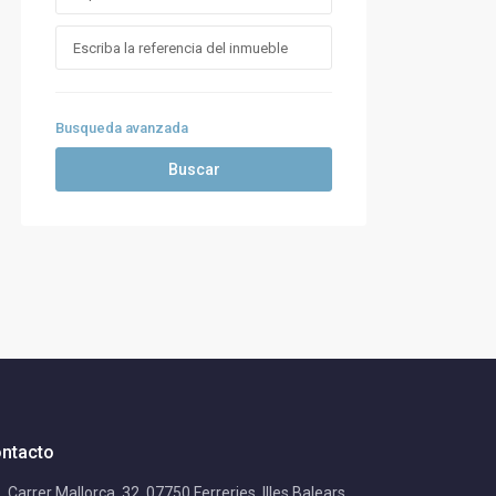
Busqueda avanzada
Buscar
ntacto
Carrer Mallorca, 32, 07750 Ferreries, Illes Balears