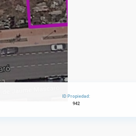
ID Propiedad:
942