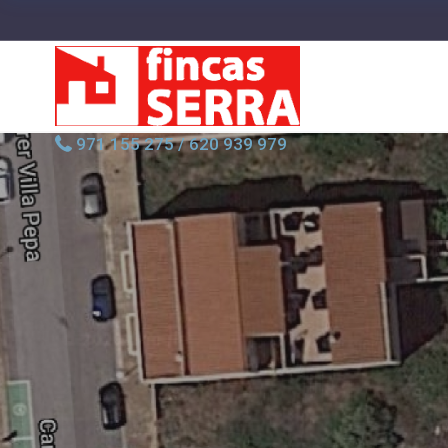
971 155 275
/
620 939 979