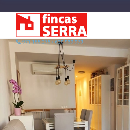
971 155 275
/
620 939 979