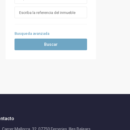
Busqueda avanzada
Buscar
ntacto
Carrer Mallorca, 32, 07750 Ferreries, Illes Balears