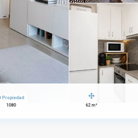
D Propiedad:
1080
62 m²