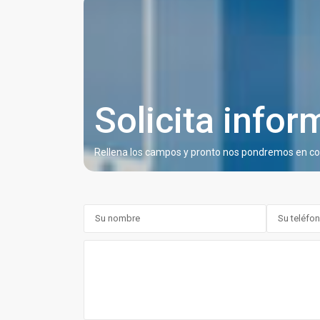
Solicita info
Rellena los campos y pronto nos pondremos en co