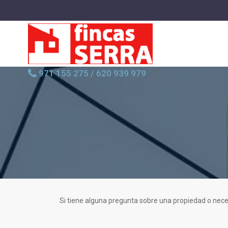
971 155 275
/
620 939 979
Si tiene alguna pregunta sobre una propiedad o neces