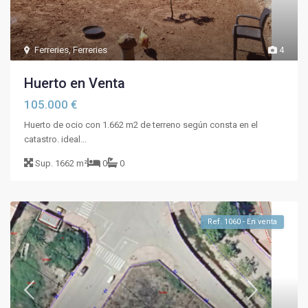
Ferreries
,
Ferreries
4
Huerto en Venta
105.000 €
Huerto de ocio con 1.662 m2 de terreno según consta en el
catastro. ideal...
Sup.
1662 m²
0
0
Ref. 1060 - En venta