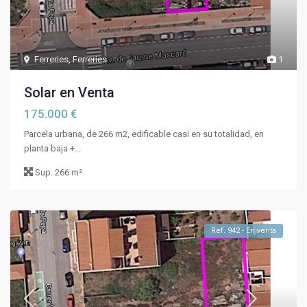
Ferreries
,
Ferreries
1
Solar en Venta
175.000 €
Parcela urbana, de 266 m2, edificable casi en su totalidad, en
planta baja +...
Sup.
266 m²
Ref. 942 - En venta