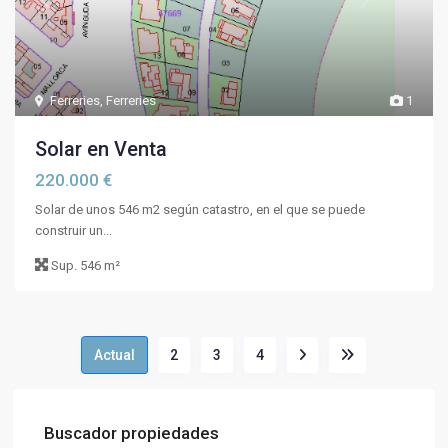
Ferreries
,
Ferreries
1
Solar en Venta
220.000 €
Solar de unos 546 m2 según catastro, en el que se puede
construir un...
Sup.
546 m²
Actual
2
3
4
Buscador propiedades