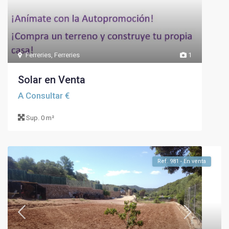
Ferreries
,
Ferreries
1
Solar en Venta
A Consultar €
Sup.
0 m²
Ref. 981 - En venta